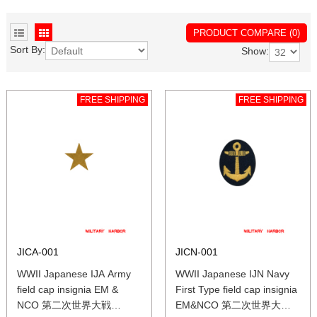
PRODUCT COMPARE (0)
Sort By:
Show:
FREE SHIPPING
FREE SHIPPING
JICA-001
JICN-001
WWII Japanese IJA Army
WWII Japanese IJN Navy
field cap insignia EM &
First Type field cap insignia
NCO 第二次世界大戦
EM&NCO 第二次世界大戦