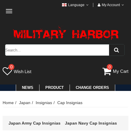
Language
My Account
Toggle
navigation
0
0
My Cart
Wish List
NEWS
PRODUCT
CHANGE ORDERS
Home
Japan
Insignias
Cap Insignias
Japan Army Cap Insignias
Japan Navy Cap Insignias