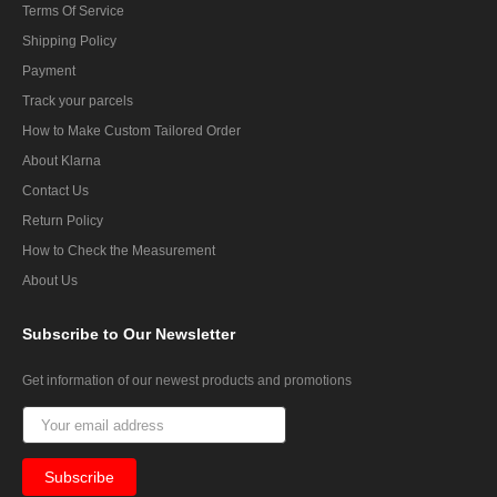
Terms Of Service
Shipping Policy
Payment
Track your parcels
How to Make Custom Tailored Order
About Klarna
Contact Us
Return Policy
How to Check the Measurement
About Us
Subscribe
to Our Newsletter
Get information of our newest products and promotions