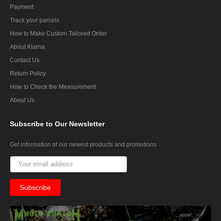
Payment
Track your parcels
How to Make Custom Tailored Order
About Klarna
Contact Us
Return Policy
How to Check the Measurement
About Us
Subscribe
to Our Newsletter
Get information of our newest products and promotions