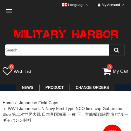
Language
My Account
Toggle
navigation
0
0
My Cart
Wish List
NEWS
PRODUCT
CHANGE ORDERS
Home
Japanese Field Caps
WWII Japanese IJN Navy First Type NCO field cap Gabardine
Blue 第二次世界大戦 日本帝国海軍 一種 下士官略帽戦闘帽 青/ブルー
ギャバジン材料