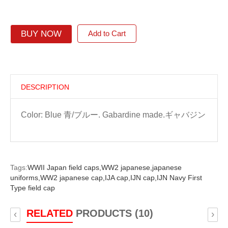
BUY NOW
Add to Cart
DESCRIPTION
Color: Blue 青/ブルー. Gabardine made.ギャバジン
Tags:
WWII Japan field caps,
WW2 japanese,
japanese
uniforms,
WW2 japanese cap,
IJA cap,
IJN cap,
IJN Navy First
Type field cap
RELATED
PRODUCTS (10)
‹
›